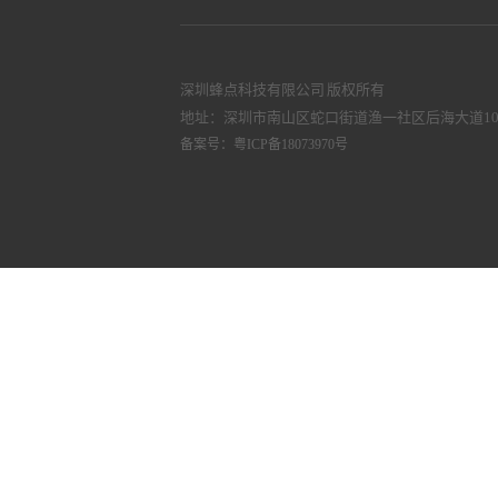
深圳蜂点科技有限公司 版权所有
地址：深圳市南山区蛇口街道渔一社区后海大道1021
备案号：粤ICP备18073970号